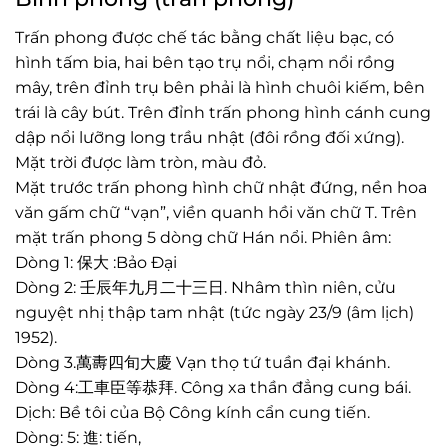
Trấn phong được chế tác bằng chất liệu bạc, có
hình tấm bia, hai bên tạo trụ nổi, chạm nổi rồng
mây, trên đỉnh trụ bên phải là hình chuôi kiếm, bên
trái là cây bút. Trên đỉnh trấn phong hình cánh cung
dập nổi lưỡng long trầu nhật (đôi rồng đối xứng).
Mặt trời được làm tròn, màu đỏ.
Mặt trước trấn phong hình chữ nhật đứng, nền hoa
văn gấm chữ “vạn”, viền quanh hồi văn chữ T. Trên
mặt trấn phong 5 dòng chữ Hán nổi. Phiên âm:
Dòng 1: 保大 :Bảo Đại
Dòng 2: 壬辰年九月二十三日. Nhâm thìn niên, cửu
nguyệt nhị thập tam nhật (tức ngày 23/9 (âm lịch)
1952).
Dòng 3.萬夀四旬大慶 Vạn thọ tứ tuần đại khánh.
Dòng 4:工車臣等恭拜. Công xa thần đẳng cung bái.
Dịch: Bề tôi của Bộ Công kính cẩn cung tiến.
Dòng: 5: 進: tiến,