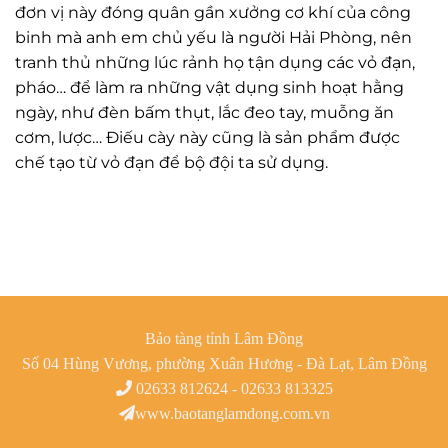
đơn vị này đóng quân gần xưởng cơ khí của công
binh mà anh em chủ yếu là người Hải Phòng, nên
tranh thủ những lúc rảnh họ tận dụng các vỏ đạn,
pháo… để làm ra những vật dụng sinh hoạt hằng
ngày, như đèn bấm thụt, lắc đeo tay, muỗng ăn
cơm, lược… Điếu cày này cũng là sản phẩm được
chế tạo từ vỏ đạn để bộ đội ta sử dụng.
Bảo tàng tỉnh Lâm Đồng
Số 04 Hùng Vương, phường Xuân Hương - Đà Lạt, Lâm Đồng
02633 812624 - 02633 813325
www.baotanglamdong.com.vn