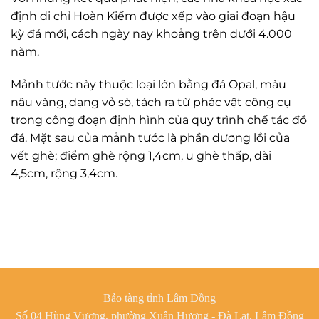
định di chỉ Hoàn Kiếm được xếp vào giai đoạn hậu
kỳ đá mới, cách ngày nay khoảng trên dưới 4.000
năm.
Mảnh tước này thuộc loại lớn bằng đá Opal, màu
nâu vàng, dạng vỏ sò, tách ra từ phác vật công cụ
trong công đoạn định hình của quy trình chế tác đồ
đá. Mặt sau của mảnh tước là phần dương lồi của
vết ghè; điểm ghè rộng 1,4cm, u ghè thấp, dài
4,5cm, rộng 3,4cm.
Bảo tàng tỉnh Lâm Đồng
Số 04 Hùng Vương, phường Xuân Hương - Đà Lạt, Lâm Đồng