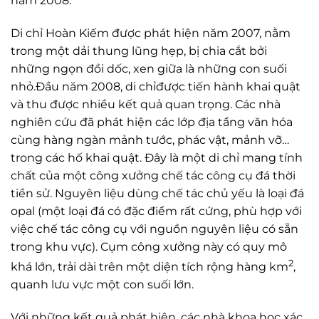
năm 2008.
Di chỉ Hoàn Kiếm được phát hiện năm 2007, nằm
trong một dải thung lũng hẹp, bị chia cắt bởi
những ngọn đồi dốc, xen giữa là những con suối
nhỏ.Đầu năm 2008, di chỉđược tiến hành khai quật
và thu được nhiều kết quả quan trọng. Các nhà
nghiên cứu đã phát hiện các lớp địa tầng văn hóa
cùng hàng ngàn mảnh tước, phác vật, mảnh vỡ…
trong các hố khai quật. Đây là một di chỉ mang tính
chất của một công xưởng chế tác công cụ đá thời
tiền sử. Nguyên liệu dùng chế tác chủ yếu là loại đá
opal (một loại đá có đặc điểm rất cứng, phù hợp với
việc chế tác công cụ với nguồn nguyên liệu có sẵn
trong khu vực). Cụm công xưởng này có quy mô
2
khá lớn, trải dài trên một diện tích rộng hàng km
,
quanh lưu vực một con suối lớn.
Với những kết quả phát hiện, các nhà khoa học xác