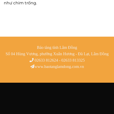
như chim trống.
Bảo tàng tỉnh Lâm Đồng
Số 04 Hùng Vương, phường Xuân Hương - Đà Lạt, Lâm Đồng
02633 812624 - 02633 813325
www.baotanglamdong.com.vn