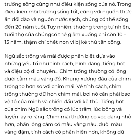
trường sống cũng như điều kiện sống của nó. Trong
điều kiện môi trường sống tốt, cùng với nguồn thức
ăn dồi dào và nguồn nước sạch, chúng có thể sống
đến 20 năm tuổi. Tuy nhiên, thường trong tự nhiên,
tuổi thọ của chúngcó thể giảm xuống chỉ còn 10 –
15 năm, thậm chí chết non vì bị kẻ thù tấn công.
Ngũ sắc trống và mái được phân biệt dựa vào
những yếu tố như tính cách, hình dáng, tiếng hót
và điệu bộ di chuyển… Chim trống thường có lông
dưới cằm màu vàng đỏ. Khung xương đầu của chim
trống to hơn so với chim mái. Về tính cách, chim
trống thường dữ hơn chim mái, bởi nó cần phải bảo
vệ tổ của mình và chiến đấu với kẻ thù. Tiếng hót
của chim Ngũ sắc trống có lúc trầm, lúc bổng và
luyến láy rõ ràng. Chim mái thường có vóc dáng nhỏ
hơn, phần lông cằm có màu vàng nâu, đuôi màu
vàng đậm, tính cách có phần hiền hơn, không dữ