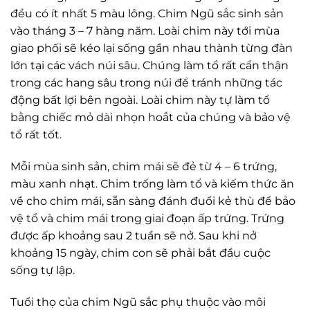
đều có ít nhất 5 màu lông. Chim Ngũ sắc sinh sản
vào tháng 3 – 7 hàng năm. Loài chim này tới mùa
giao phối sẽ kéo lại sống gần nhau thành từng đàn
lớn tại các vách núi sâu. Chúng làm tổ rất cẩn thận
trong các hang sâu trong núi để tránh những tác
động bất lợi bên ngoài. Loài chim này tự làm tổ
bằng chiếc mỏ dài nhọn hoắt của chúng và bảo vệ
tổ rất tốt.
Mỗi mùa sinh sản, chim mái sẽ đẻ từ 4 – 6 trứng,
màu xanh nhạt. Chim trống làm tổ và kiếm thức ăn
về cho chim mái, sẵn sàng đánh đuổi kẻ thù để bảo
vệ tổ và chim mái trong giai đoạn ấp trứng. Trứng
được ấp khoảng sau 2 tuần sẽ nở. Sau khi nở
khoảng 15 ngày, chim con sẽ phải bắt đầu cuộc
sống tự lập.
Tuổi thọ của chim Ngũ sắc phụ thuộc vào môi