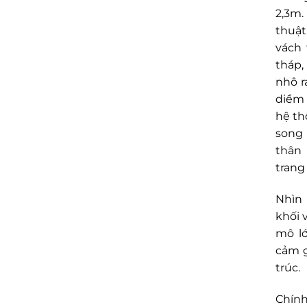
2,3m.
thuật
vách 
tháp,
nhô r
diềm 
hệ th
song 
thân 
trang
Nhìn
khối 
mô lớ
cảm g
trúc.
Chính