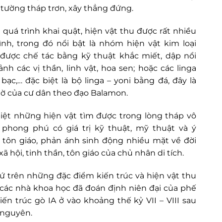
 tường tháp trơn, xây thẳng đứng.
 quá trình khai quật, hiện vật thu được rất nhiều
hình, trong đó nổi bật là nhóm hiện vật kim loại
được chế tác bằng kỹ thuật khắc miết, dập nổi
ảnh các vị thần, linh vật, hoa sen; hoặc các linga
 bạc,… đặc biệt là bộ linga – yoni bằng đá, đây là
hờ của cư dân theo đạo Balamon.
iệt những hiện vật tìm được trong lòng tháp vô
phong phú có giá trị kỹ thuật, mỹ thuật và ý
 tôn giáo, phản ánh sinh động nhiều mặt về đời
ã hội, tinh thần, tôn giáo của chủ nhân di tích.
ứ trên những đặc điểm kiến trúc và hiện vật thu
các nhà khoa học đã đoán định niên đại của phế
kiến trúc gò IA ở vào khoảng thế kỷ VII – VIII sau
nguyên.