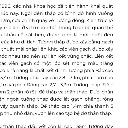
996, các nhà khoa học đã tiến hành khai quật
trúc này. Ngôi đền tháp có bình đồ hình vuông
 12m, cửa chính quay về hướng đông. Kiến trúc IA
y mô lớn, ở vị trí cao nhất trong toàn bộ quần thể
ch khảo cổ cát tiên, được xem là một ngôi đền
 của khu di tích. Tường tháp được xây bằng gạch
ỹ thuật mài chập liền khít, các viên gạch được xây
óc nhau tạo nên sự liên kết vững chắc. Liên kết
các viên gạch có một lớp sét mỏng màu trắng
 có khả năng là chất kết dính. Tường phía Bắc cao
– 3,4m, tường phía Tây cao 2,8 – 3,1m, phía nam cao
 3,1m và phía Đông cao 2,7 – 3,3m. Tường tháp được
làm 2 phần rõ rệt: đế tháp và thân tháp. Dưới chân
ên ngoài tường tháp được lát gạch phẵng, rộng
vậy quanh tháp. Đế tháp cao 1,4m chia thành 5
ấp thu nhỏ dần, vươn lên cao tạo bệ đỡ thân tháp.
 thân tháp dấu vết còn lại cao 1,55m, tường dày