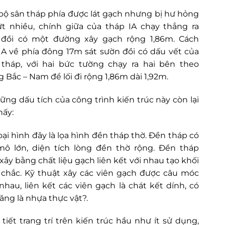
bộ sân tháp phía được lát gạch nhưng bị hư hỏng
t nhiều, chính giữa của tháp IA chạy thẳng ra
 đồi có một đường xây gạch rộng 1,86m. Cách
IA về phía đông 17m sát sườn đồi có dấu vết của
tháp, với hai bức tường chạy ra hai bên theo
 Bắc – Nam để lối đi rộng 1,86m dài 1,92m.
ững dấu tích của công trình kiến trúc này còn lại
hấy:
loại hình đây là lọa hình đền tháp thờ. Đền tháp có
ô lớn, diện tích lòng đền thờ rộng. Đền tháp
xây bằng chất liệu gạch liên kết với nhau tạo khối
chắc. Kỹ thuật xây các viên gạch được câu móc
 nhau, liên kết các viên gạch là chát kết dính, có
ăng là nhựa thực vật?.
 tiết trang trí trên kiến trúc hầu như ít sử dụng,