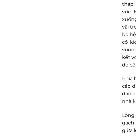
tháp.
vức. 
xuống
vãi t
bộ hệ
có kí
vuông
kết v
do cô
Phía 
các d
dạng 
nhà k
Lòng 
gạch 
giữa l