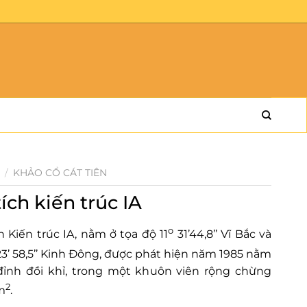
/
KHẢO CỔ CÁT TIÊN
tích kiến trúc IA
o
ch Kiến trúc IA, nằm ở tọa độ 11
31’44,8’’ Vĩ Bắc và
3’ 58,5’’ Kinh Đông, được phát hiện năm 1985 nằm
đỉnh đồi khỉ, trong một khuôn viên rộng chừng
2
m
.