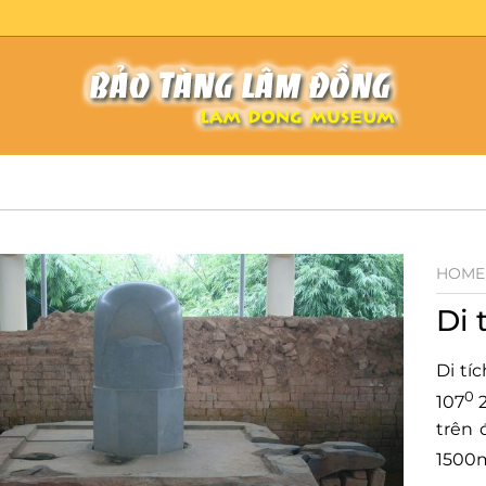
HOME
Di 
Di tí
0
107
2
trên 
1500