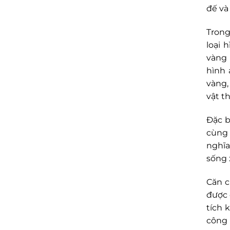
đế và
Trong
loại 
vàng 
hình 
vàng,
vật t
Đặc b
cùng 
nghĩa
sống x
Căn c
được 
tích 
công 