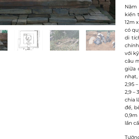
Năm 1
kiến 
12m x
có qu
di tí
chính
với k
câu m
giữa 
nhạt,
2,95 
2,9 –
chia 
đế, b
0,9m 
lần c
Tường