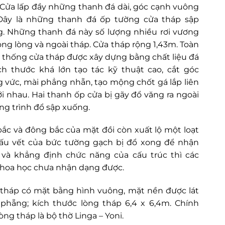
 Cửa lấp đầy những thanh đá dài, góc cạnh vuông
Đây là những thanh đá ốp tường cửa tháp sập
. Những thanh đá này số lượng nhiều rơi vương
rong lòng và ngoài tháp. Cửa tháp rộng 1,43m. Toàn
 thống cửa tháp được xây dựng bằng chất liệu đá
ch thước khá lớn tạo tác kỹ thuật cao, cắt góc
 vức, mài phẳng nhẵn, tạo mộng chốt gá lắp liên
ới nhau. Hai thanh ốp cửa bị gãy đổ văng ra ngoài
ng trình đổ sập xuống.
bắc và đông bắc của mặt đồi còn xuất lộ một loạt
ấu vết của bức tường gạch bị đổ xong để nhận
và khẳng định chức năng của cấu trúc thì các
hoa học chưa nhận dạng được.
tháp có mặt bằng hình vuông, mặt nền được lát
phẵng; kích thước lòng tháp 6,4 x 6,4m. Chính
òng tháp là bộ thờ Linga – Yoni.