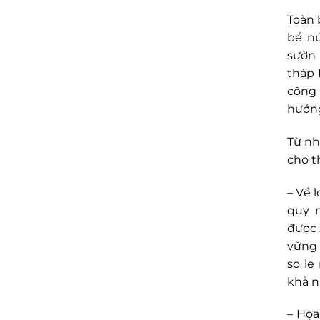
Toàn 
bể nứ
sườn
tháp 
cổng 
hướng
Từ nh
cho t
– Về 
quy m
được 
vững 
so le
khả n
– Họa