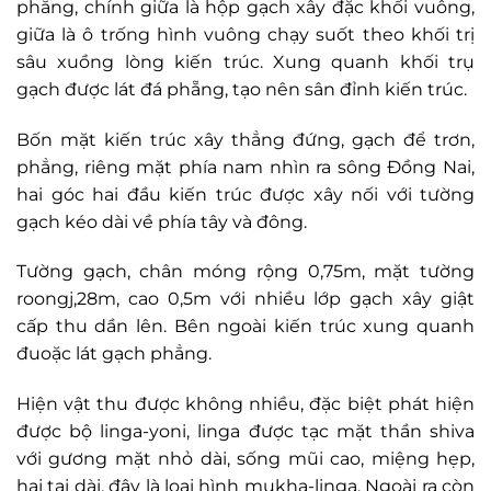
phẵng, chính giữa là hộp gạch xây đặc khối vuông,
giữa là ô trống hình vuông chạy suốt theo khối trị
sâu xuồng lòng kiến trúc. Xung quanh khối trụ
gạch được lát đá phẵng, tạo nên sân đỉnh kiến trúc.
Bốn mặt kiến trúc xây thẳng đứng, gạch để trơn,
phẳng, riêng mặt phía nam nhìn ra sông Đồng Nai,
hai góc hai đầu kiến trúc được xây nối với tường
gạch kéo dài về phía tây và đông.
Tường gạch, chân móng rộng 0,75m, mặt tường
roongj,28m, cao 0,5m với nhiều lớp gạch xây giật
cấp thu dần lên. Bên ngoài kiến trúc xung quanh
đuoặc lát gạch phẳng.
Hiện vật thu được không nhiều, đặc biệt phát hiện
được bộ linga-yoni, linga được tạc mặt thần shiva
với gương mặt nhỏ dài, sống mũi cao, miệng hẹp,
hai tai dài, đây là loại hình mukha-linga. Ngoài ra còn