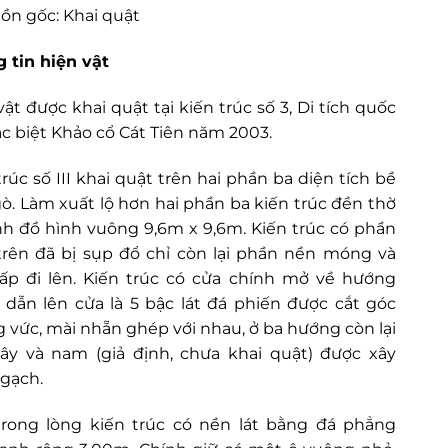
ồn gốc: Khai quật
 tin hiện vật
vật được khai quật tại kiến trúc số 3, Di tích quốc
ặc biệt Khảo cổ Cát Tiên năm 2003.
trúc số III khai quật trên hai phần ba diện tích bề
ò. Làm xuất lộ hơn hai phần ba kiến trúc đền thờ
nh đồ hình vuông 9,6m x 9,6m. Kiến trúc có phần
trên đã bị sụp đổ chỉ còn lại phần nền móng và
ấp đi lên. Kiến trúc có cửa chính mở về hướng
 dẫn lên cửa là 5 bậc lát đá phiến được cắt góc
 vức, mài nhẵn ghép với nhau, ở ba hướng còn lại
tây và nam (giả định, chưa khai quật) được xây
gạch.
rong lòng kiến trúc có nền lát bằng đá phẳng