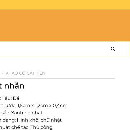
/
KHẢO CỔ CÁT TIÊN
t nhẫn
 liệu: Đá
h thước: 1,5cm x 1,2cm x 0,4cm
 sắc: Xanh be nhạt
h dạng: Hình khối chữ nhật
thuật chế tác: Thủ công