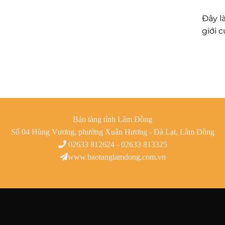
Đây l
giới c
Bảo tàng tỉnh Lâm Đồng
Số 04 Hùng Vương, phường Xuân Hương - Đà Lạt, Lâm Đồng
02633 812624 - 02633 813325
www.baotanglamdong.com.vn