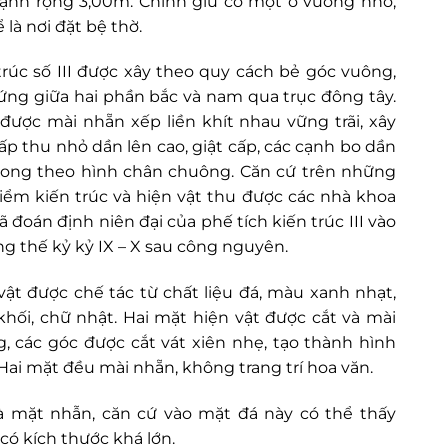
ạnh rộng 3,00m. Chính giữ có một ô vuông nhỏ,
 là nơi đặt bệ thờ.
trúc số III được xây theo quy cách bẻ góc vuông,
ứng giữa hai phần bắc và nam qua trục đông tây.
được mài nhẵn xếp liền khít nhau vững trãi, xây
cấp thu nhỏ dần lên cao, giật cấp, các cạnh bo dần
rong theo hình chân chuông. Căn cứ trên những
iểm kiến trúc và hiện vật thu được các nhà khoa
ã đoán định niên đại của phế tích kiến trúc III vào
g thế kỷ kỷ IX – X sau công nguyên.
vật được chế tác từ chất liệu đá, màu xanh nhạt,
khối, chữ nhật. Hai mặt hiện vật được cắt và mài
g, các góc được cắt vát xiên nhẹ, tạo thành hình
 Hai mặt đều mài nhẵn, không trang trí hoa văn.
à mặt nhẫn, căn cứ vào mặt đá này có thể thấy
có kích thước khá lớn.