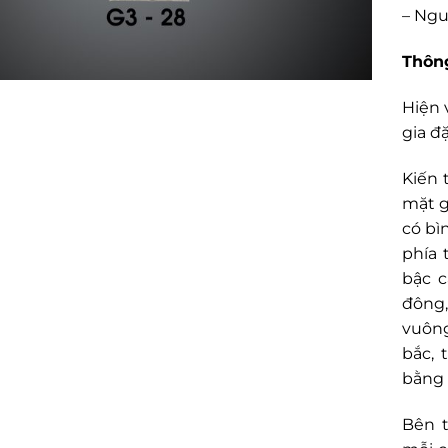
– Ngu
Thông
Hiện 
gia đ
Kiến 
mặt g
có bì
phía 
bậc c
đông,
vuông
bắc, 
bằng 
Bên t