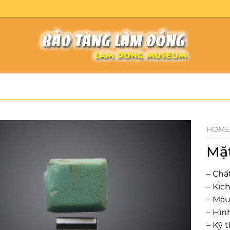
HOME
Mặ
– Chất
– Kíc
– Màu
– Hìn
– Kỹ 