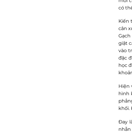
mỗi c
có thể
Kiến 
cân x
Gạch 
giật 
vào t
đặc đ
học đ
khoản
Hiện 
hình 
phẳn
khối.
Đay l
nhẫn 